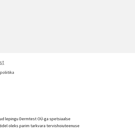
st
poliitika
nud lepingu Dermtest OÜ-ga spetsiaalse
ntidel oleks parim tarkvara tervishoiuteenuse