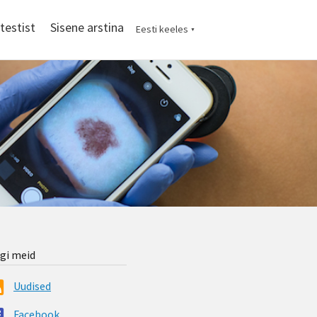
testist
Sisene arstina
Eesti keeles
▼
lgi meid
Uudised
Facebook