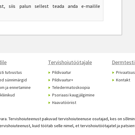
ost, siis palun sellest teada anda e-mailile
ile
Tervishoiutöötajale
Dermtesti
ti tutvustus
Pildivaatur
Privaatsus
ed sünnimärgid
Pildivaatur+
Kontakt
om ja ennetamine
Teledermatoskoopia
kliinikud
Psoriaasi kaugjälgimine
Haavatööriist
vara. Tervishoiuteenust pakuvad tervishoiuteenuse osutajad, kes on sõlmi
vishoiuteenust, kuid töötab selle nimel, et tervishoiutöötajatel ja patsie