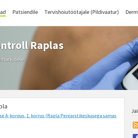
had
Patsiendile
Tervishoiutöötajale (Pildivaatur)
Derm
ntroll Raplas
nimärkidele
pla
Jä
use A-korpus, 1. korrus (Rapla Perearstikeskusega samas