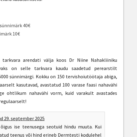
v sünnimärk 40€
nimärk 10€
e tarkvara arendati välja koos Dr Niine Nahakliiniku
vaks on selle tarkvara kaudu saadetud perearstilt
6000 sünnimärgi. Kokku on 150 tervishoiutöötaja abiga,
aarselt kasutavad, avastatud 100 varase faasi nahavähi
e ohtlikum nahavähi vorm, kuid varakult avastades
regulaarselt!
ud
29. september 2025
õigus ise teenusega seotuid hindu muuta. Kui
tud teenus või hind erineb Dermtesti kodulehel