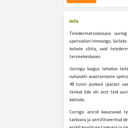
Info
Teledermatoskoopia uuring 
spetsialisti hinnangu. Selleks e
kohale sõita, vaid teleder
tervisekeskuses.
Uuringu käigus tehakse teil
nahavähi avastamisele spets
48 tunni jooksul (pärast vas
teinud õde või arst teid uur
käituda.
Corrigo arstid kasutavad te
tarkvara ja sertifitseeritud
eraldi koolituse tarkvara ja ri