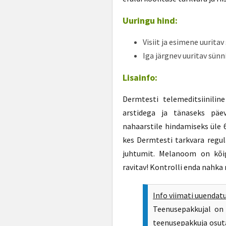
Uuringu hind:
Visiit ja esimene uurita
Iga järgnev uuritav sün
Lisainfo:
Dermtesti telemeditsiinilin
arstidega ja tänaseks päe
nahaarstile hindamiseks üle 
kes Dermtesti tarkvara regul
juhtumit. Melanoom on kõig
ravitav! Kontrolli enda nahka 
Info viimati uuendat
Teenusepakkujal on 
teenusepakkuja osuta