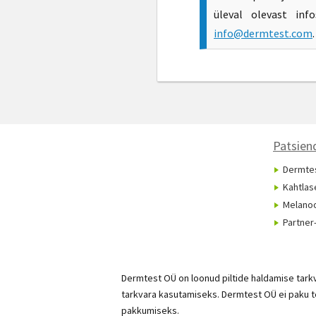
üleval olevast inf
info@dermtest.com
.
Patsiend
Dermtes
Kahtlas
Melano
Partner-
Dermtest OÜ on loonud piltide haldamise tark
tarkvara kasutamiseks. Dermtest OÜ ei paku ter
pakkumiseks.