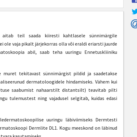
aitab teil saada kiiresti kahtlasele sünnimärgile
i ole vaja pikalt järjekorras olla või eraldi eriarsti juurde
matoskoopia abil, saab teha uuringu Ennetuskliiniku
e muret tekitavast sünnimärgist pildid ja saadetakse
ialiseerunud dermatoloogidele hindamiseks. Vähem kui
tuse saabumist nahaarstilt distantsilt) teavitab pilti
ingu tulemustest ning vajadusel selgitab, kuidas edasi
ledermatoskoopilise uuringu läbiviimiseks Dermtesti
 dermatoskoopi Dermlite DL1. Kogu meeskond on läbinud
istvara kasutamiseks.