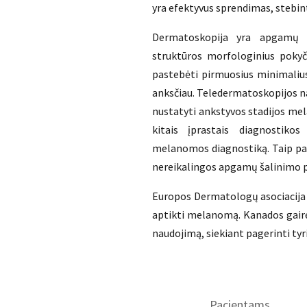
yra efektyvus sprendimas, stebint
Dermatoskopija yra apgamų 
struktūros morfologinius pokyč
pastebėti pirmuosius minimaliu
anksčiau. Teledermatoskopijos na
nustatyti ankstyvos stadijos mel
kitais įprastais diagnostiko
melanomos diagnostiką. Taip pat 
nereikalingos apgamų šalinimo 
Europos Dermatologų asociacija 
aptikti melanomą. Kanados gai
naudojimą, siekiant pagerinti ty
Pacientams