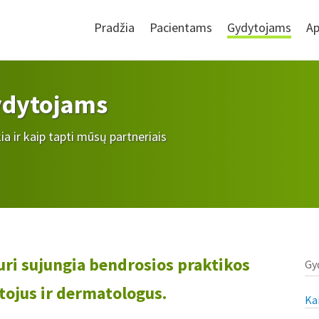
Pradžia
Pacientams
Gydytojams
Ap
ydytojams
ia ir kaip tapti mūsų partneriais
uri sujungia bendrosios praktikos
Gy
tojus ir dermatologus.
Ka