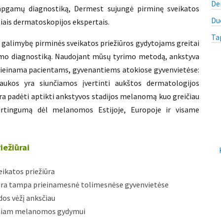
De
 apgamų diagnostiką, Dermest sujungė pirminę sveikatos
Du
liais dermatoskopijos ekspertais.
Ta
 galimybę pirminės sveikatos priežiūros gydytojams greitai
gamo diagnostiką. Naudojant mūsų tyrimo metodą, ankstyva
rieinama pacientams, gyvenantiems atokiose gyvenvietėse:
ukos yra siunčiamos įvertinti aukštos dermatologijos
ra padėti aptikti ankstyvos stadijos melanomą kuo greičiau
irtingumą dėl melanomos Estijoje, Europoje ir visame
iežiūrai
ikatos priežiūra
iūra tampa prieinamesnė tolimesnėse gyvenvietėse
dos vėžį anksčiau
sniam melanomos gydymui