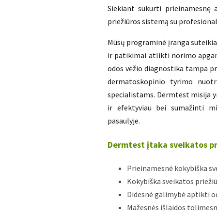
Siekiant sukurti prieinamesnę
priežiūros sistemą su profesiona
Mūsų programinė įranga suteikia
ir patikimai atlikti norimo ap
odos vėžio diagnostika tampa p
dermatoskopinio tyrimo nuotra
specialistams. Dermtest misija y
ir efektyviau bei sumažinti m
pasaulyje.
Dermtest įtaka sveikatos pr
Prieinamesnė kokybiška sve
Kokybiška sveikatos priež
Didesnė galimybė aptikti o
Mažesnės išlaidos tolime