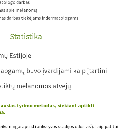
matologo darbas
mas apie melanomą
mas darbas tiekėjams ir dermatologams
Statistika
mų Estijoje
apgamų buvo įvardijami kaip įtartini
ptiktų melanomos atvejų
ausias tyrimo metodas, siekiant aptikti
mą.
eiksmingai aptikti ankstyvos stadijos odos vežį. Taip pat tai