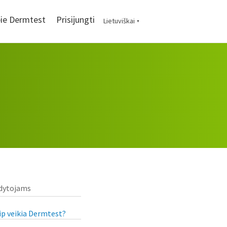
ie Dermtest
Prisijungti
Lietuviškai
▼
dytojams
ip veikia Dermtest?