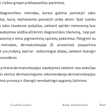
 rizikos grupei priklausančius pacientus.
diagnostikos metodas, kuriuo galima pamatyti odos
ius, kurių neįmanoma pamatyti plika akimi. Ypač svarbu
s odos sluoksnio pokyčius, siekiant aptikti melanomą kuo
udojimas leidžia užtikrinti diagnostikos tikslumą, taip pat
anomą ir kitus pigmentinių ląstelių pakitimus. Palyginti su
s metodais, dermatoskopija 25 procentais paspartina
yra įrodyta, kad tai - veiksmingas būdas, siekiant išvengti
procedūros
pritaria dermatoskopijos naudojimui siekiant nuo anksčiau
rės skirtos dermatologams rekomenduoja dermatoskopijos
rimo procesą ir išvengti nereikalingo apgamų šalinimo.
Gydytojams
Apie Dermtest
Part