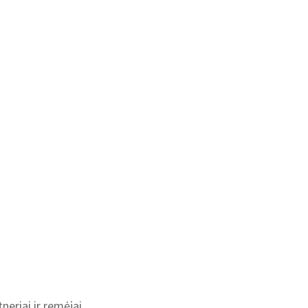
neriai ir remėjai