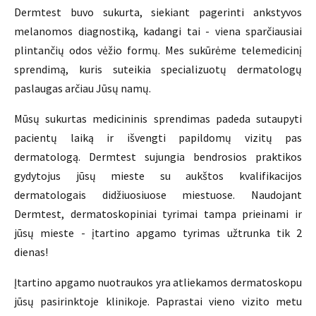
Dermtest buvo sukurta, siekiant pagerinti ankstyvos
melanomos diagnostiką, kadangi tai - viena sparčiausiai
plintančių odos vėžio formų. Mes sukūrėme telemedicinį
sprendimą, kuris suteikia specializuotų dermatologų
paslaugas arčiau Jūsų namų.
Mūsų sukurtas medicininis sprendimas padeda sutaupyti
pacientų laiką ir išvengti papildomų vizitų pas
dermatologą. Dermtest sujungia bendrosios praktikos
gydytojus jūsų mieste su aukštos kvalifikacijos
dermatologais didžiuosiuose miestuose. Naudojant
Dermtest, dermatoskopiniai tyrimai tampa prieinami ir
jūsų mieste - įtartino apgamo tyrimas užtrunka tik 2
dienas!
Įtartino apgamo nuotraukos yra atliekamos dermatoskopu
jūsų pasirinktoje klinikoje. Paprastai vieno vizito metu