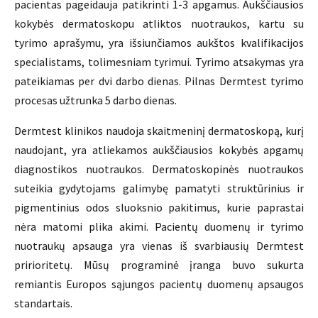
pacientas pageidauja patikrinti 1-3 apgamus. Aukščiausios
kokybės dermatoskopu atliktos nuotraukos, kartu su
tyrimo aprašymu, yra išsiunčiamos aukštos kvalifikacijos
specialistams, tolimesniam tyrimui. Tyrimo atsakymas yra
pateikiamas per dvi darbo dienas. Pilnas Dermtest tyrimo
procesas užtrunka 5 darbo dienas.
Dermtest klinikos naudoja skaitmeninį dermatoskopą, kurį
naudojant, yra atliekamos aukščiausios kokybės apgamų
diagnostikos nuotraukos. Dermatoskopinės nuotraukos
suteikia gydytojams galimybę pamatyti struktūrinius ir
pigmentinius odos sluoksnio pakitimus, kurie paprastai
nėra matomi plika akimi. Pacientų duomenų ir tyrimo
nuotraukų apsauga yra vienas iš svarbiausių Dermtest
pririoritetų. Mūsų programinė įranga buvo sukurta
remiantis Europos sąjungos pacientų duomenų apsaugos
standartais.