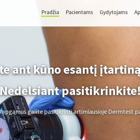
Pradžia
Pacientams
Gydytojams
Ap
te ant kūno esantį įtarti
Nedelsiant pasitikrinkite
s apgamus galite pasitikrinti artimiausioje Dermtest pa