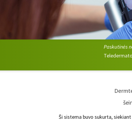
Paskutinės n
Teledermatol
Dermtes
šei
Ši sistema buvo sukurta, siekiant