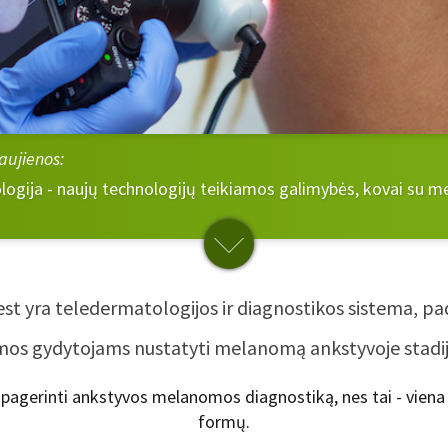
aujienos:
ogija - naujų technologijų teikiamos galimybės, kovai su 
t yra teledermatologijos ir diagnostikos sistema, p
mos gydytojams nustatyti melanomą ankstyvoje stadij
 pagerinti ankstyvos melanomos diagnostiką, nes tai - viena 
formų.