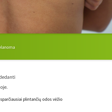
melanoma
adedanti
oje.
sparčiausiai plintančių odos vėžio