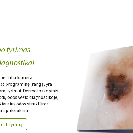
o tyrimas,
agnostikai
pecialia kamera
st programinę įrangą, yra
am tyrimui. Dermatoskopinis
odų odos vėžio diagnostikoje,
kiausius odos struktūros
mi plika akimi.
test tyrimą