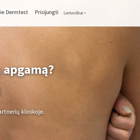
ie Dermtest
Prisijungti
Lietuviškai
▼
ną apgamą?
!
rtnerių klinikoje.