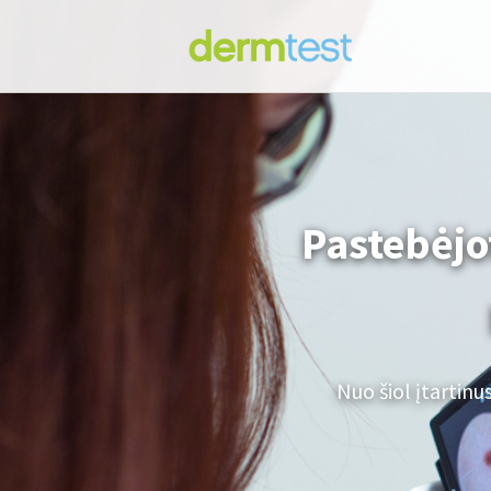
Pastebėjo
Nuo šiol įtartinu