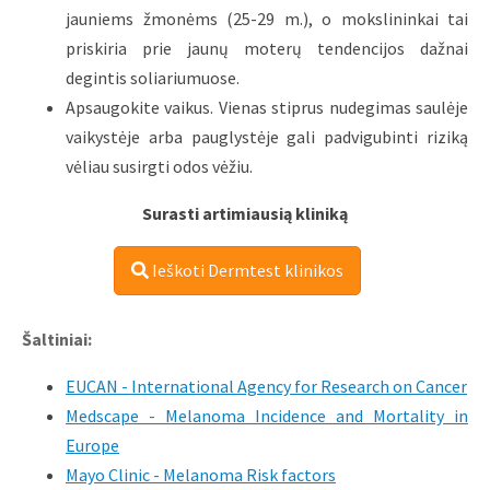
jauniems žmonėms (25-29 m.), o mokslininkai tai
priskiria prie jaunų moterų tendencijos dažnai
degintis soliariumuose.
Apsaugokite vaikus. Vienas stiprus nudegimas saulėje
vaikystėje arba pauglystėje gali padvigubinti riziką
vėliau susirgti odos vėžiu.
Surasti artimiausią kliniką
Ieškoti Dermtest klinikos
Šaltiniai:
EUCAN - International Agency for Research on Cancer
Medscape - Melanoma Incidence and Mortality in
Europe
Mayo Clinic - Melanoma Risk factors