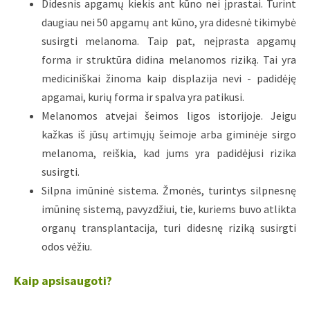
Didesnis apgamų kiekis ant kūno nei įprastai. Turint
daugiau nei 50 apgamų ant kūno, yra didesnė tikimybė
susirgti melanoma. Taip pat, neįprasta apgamų
forma ir struktūra didina melanomos riziką. Tai yra
mediciniškai žinoma kaip displazija nevi - padidėję
apgamai, kurių forma ir spalva yra patikusi.
Melanomos atvejai šeimos ligos istorijoje. Jeigu
kažkas iš jūsų artimųjų šeimoje arba giminėje sirgo
melanoma, reiškia, kad jums yra padidėjusi rizika
susirgti.
Silpna imūninė sistema. Žmonės, turintys silpnesnę
imūninę sistemą, pavyzdžiui, tie, kuriems buvo atlikta
organų transplantacija, turi didesnę riziką susirgti
odos vėžiu.
Kaip apsisaugoti?