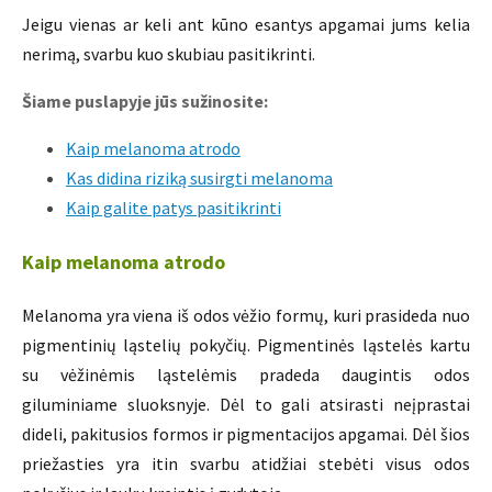
Jeigu vienas ar keli ant kūno esantys apgamai jums kelia
nerimą, svarbu kuo skubiau pasitikrinti.
Šiame puslapyje jūs sužinosite:
Kaip melanoma atrodo
Kas didina riziką susirgti melanoma
Kaip galite patys pasitikrinti
Kaip melanoma atrodo
Melanoma yra viena iš odos vėžio formų, kuri prasideda nuo
pigmentinių ląstelių pokyčių. Pigmentinės ląstelės kartu
su vėžinėmis ląstelėmis pradeda daugintis odos
giluminiame sluoksnyje. Dėl to gali atsirasti neįprastai
dideli, pakitusios formos ir pigmentacijos apgamai. Dėl šios
priežasties yra itin svarbu atidžiai stebėti visus odos