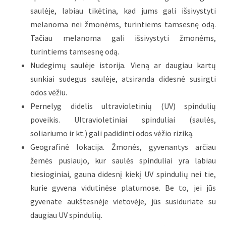
saulėje, labiau tikėtina, kad jums gali išsivystyti
melanoma nei žmonėms, turintiems tamsesnę odą.
Tačiau melanoma gali išsivystyti žmonėms,
turintiems tamsesnę odą.
Nudegimų saulėje istorija. Vieną ar daugiau kartų
sunkiai sudegus saulėje, atsiranda didesnė susirgti
odos vėžiu.
Pernelyg didelis ultravioletinių (UV) spindulių
poveikis. Ultravioletiniai spinduliai (saulės,
soliariumo ir kt.) gali padidinti odos vėžio riziką.
Geografinė lokacija. Žmonės, gyvenantys arčiau
žemės pusiaujo, kur saulės spinduliai yra labiau
tiesioginiai, gauna didesnį kiekį UV spindulių nei tie,
kurie gyvena vidutinėse platumose. Be to, jei jūs
gyvenate aukštesnėje vietovėje, jūs susiduriate su
daugiau UV spindulių.