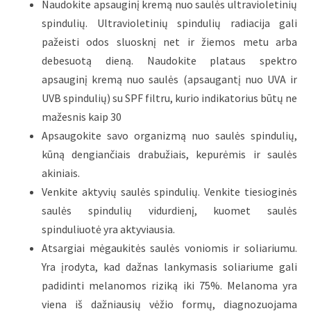
Naudokite apsauginį kremą nuo saulės ultravioletinių
spindulių. Ultravioletinių spindulių radiacija gali
pažeisti odos sluosknį net ir žiemos metu arba
debesuotą dieną. Naudokite plataus spektro
apsauginį kremą nuo saulės (apsaugantį nuo UVA ir
UVB spindulių) su SPF filtru, kurio indikatorius būtų ne
mažesnis kaip 30
Apsaugokite savo organizmą nuo saulės spindulių,
kūną dengiančiais drabužiais, kepurėmis ir saulės
akiniais.
Venkite aktyvių saulės spindulių. Venkite tiesioginės
saulės spindulių vidurdienį, kuomet saulės
spinduliuotė yra aktyviausia.
Atsargiai mėgaukitės saulės voniomis ir soliariumu.
Yra įrodyta, kad dažnas lankymasis soliariume gali
padidinti melanomos riziką iki 75%. Melanoma yra
viena iš dažniausių vėžio formų, diagnozuojama