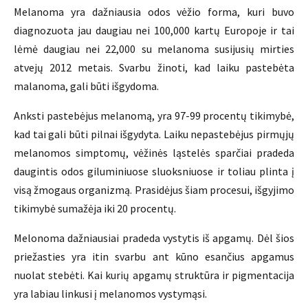
Melanoma yra dažniausia odos vėžio forma, kuri buvo
diagnozuota jau daugiau nei 100,000 kartų Europoje ir tai
lėmė daugiau nei 22,000 su melanoma susijusių mirties
atvejų 2012 metais. Svarbu žinoti, kad laiku pastebėta
malanoma, gali būti išgydoma.
Anksti pastebėjus melanomą, yra 97-99 procentų tikimybė,
kad tai gali būti pilnai išgydyta. Laiku nepastebėjus pirmųjų
melanomos simptomų, vėžinės ląstelės sparčiai pradeda
daugintis odos giluminiuose sluoksniuose ir toliau plinta į
visą žmogaus organizmą. Prasidėjus šiam procesui, išgyjimo
tikimybė sumažėja iki 20 procentų.
Melonoma dažniausiai pradeda vystytis iš apgamų. Dėl šios
priežasties yra itin svarbu ant kūno esančius apgamus
nuolat stebėti. Kai kurių apgamų struktūra ir pigmentacija
yra labiau linkusi į melanomos vystymąsi.