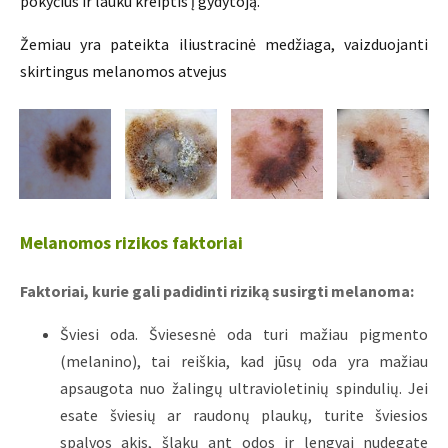
pokyčius ir lauku kreiptis į gydytoją.
Žemiau yra pateikta iliustracinė medžiaga, vaizduojanti
skirtingus melanomos atvejus
Melanomos rizikos faktoriai
Faktoriai, kurie gali padidinti riziką susirgti melanoma:
Šviesi oda. Šviesesnė oda turi mažiau pigmento
(melanino), tai reiškia, kad jūsų oda yra mažiau
apsaugota nuo žalingų ultravioletinių spindulių. Jei
esate šviesių ar raudonų plaukų, turite šviesios
spalvos akis, šlakų ant odos ir lengvai nudegate